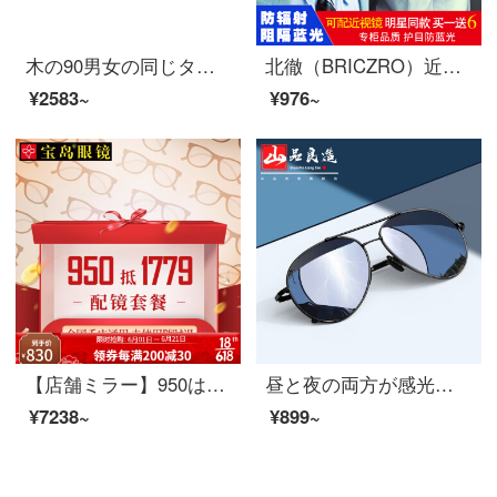
木の90男女の同じタイプの黒い額縁の水銀の膜のレンズの四角のファッション的な偏光のサングラスのMS 11061 C 02
北徹（BRICZRO）近視メガネ男近視鏡女肖戦同じスタール配眼鏡配度数防青色眼鏡眼鏡眼鏡眼鏡眼鏡眼鏡眼鏡眼鏡眼鏡眼鏡眼鏡眼鏡眼鏡眼鏡眼鏡眼鏡眼鏡目の平眼鏡滑り止めスターゴールドフレーム防ブルーレイ無度数レンズが必要な場合は、他の項目を撮影してください。
¥2583~
¥976~
【店舗ミラー】950は1779セットのメガネ券の近視メガネフレームのレンズとメガネの宝島メガネに当たります。
昼と夜の両方が感光で変色した偏光サングラスを使い、男女が車でサングラスをかけて釣りをしています。運転手の車の保護眼専用メガネパイロットは夜のメガネで紫外線を防いでいます。
¥7238~
¥899~