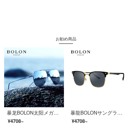
お勧め商品
暴龙BOLON太阳メガネファッション男款ガマ镜ハイビジョン偏光サングラスBL 8011 D 70
暴龍BOLONサングラス男性用偏光サングラスD形枠サングラスBL 6075 C 10
¥4708~
¥4708~