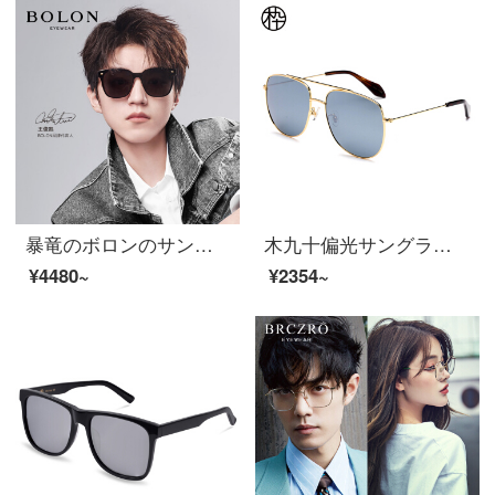
暴竜のボロンのサングラスの男性の金の経典のファッション的なサングラスの四角形の枠のサングラスBL 8055 A 60
木九十偏光サングラス紫外線防止メガネファッションメタル大枠サングラス男性女性カップルサングラスSM 1920222 C 02 59 mm
¥4480~
¥2354~