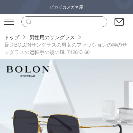
ピカピカメガネ屋
トップ
男性用のサングラス
暴龙BOLONサングラスの男女のファッションの枠のサ
ングラスの运転手の镜のBL 7126 C 60