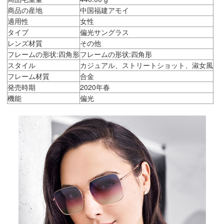
商品の産地
中国福建アモイ
適用性
女性
タイプ
偏光サングラス
レンズ材質
その他
フレームの形状:四角形
フレームの形状:四角形
スタイル
カジュアル、ストリートショット、淑女風
フレーム材質
合金
発売時期
2020年春
機能
偏光