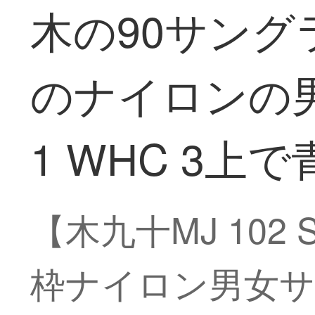
木の90サン
のナイロンの男女
1 WHC 3上
【木九十MJ 102
枠ナイロン男女サング