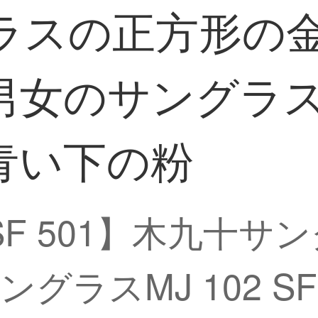
グラスの正方形の
のサングラスMJ 
で青い下の粉
 SF 501】木九十
ラスMJ 102 SF 