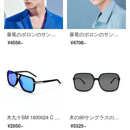
暴竜のボロンのサングラスの中性の金の経典のファッション的な眼鏡のパイロットの枠のサングラスのBL 8058 C 60
暴竜のボロンのサングラスの王俊凱のスターの同項のパイロットのサングラスの男性の金の高清の偏光眼鏡BL 7116 C 90
¥4556~
¥4708~
木九十SM 1600024 C 02ファッションのカラー偏光サングラスの男女の湿ったタイプのサングラスの空色
木の90サングラスの四角形の板の大きい枠の偏光する男女のサングラスMJ 101 SF 513 BKC 1灰色
¥2050~
¥5325~