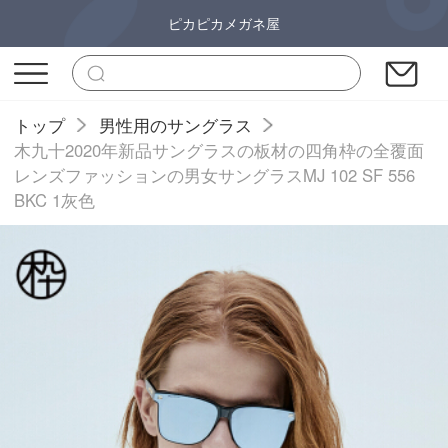
ピカピカメガネ屋
トップ
男性用のサングラス
木九十2020年新品サングラスの板材の四角枠の全覆面
レンズファッションの男女サングラスMJ 102 SF 556
BKC 1灰色