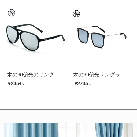
木の90偏光のサングラスの色の膜のサングラスの大きい枠の軽便で経典のサングラスの男性のカップルのサングラスのSM 1600002 C 01 61 mm
木の90偏光サングラスの経典の四角形の大きい枠は通勤しますファッションのサングラスの男女のカップルの金SM 1920218 C 02 56 mm
¥2354~
¥2735~