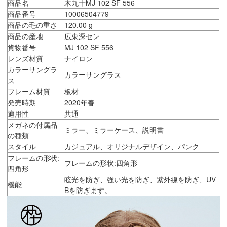
商品名
木九十MJ 102 SF 556
商品番号
10006504779
商品の毛の重さ
120.00 g
商品の産地
広東深セン
貨物番号
MJ 102 SF 556
レンズ材質
ナイロン
カラーサングラ
カラーサングラス
ス
フレーム材質
板材
発売時期
2020年春
適用性
共通
メガネの付属品
ミラー、ミラーケース、説明書
の種類
スタイル
カジュアル、オリジナルデザイン、パンク
フレームの形状:
フレームの形状:四角形
四角形
眩光を防ぎ、強い光を防ぎ、紫外線を防ぎ、UV
機能
Bを防ぎます。