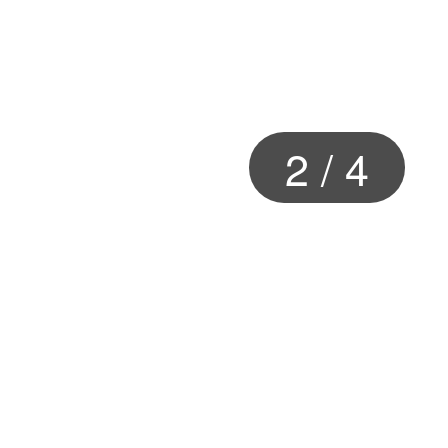
2
/
4