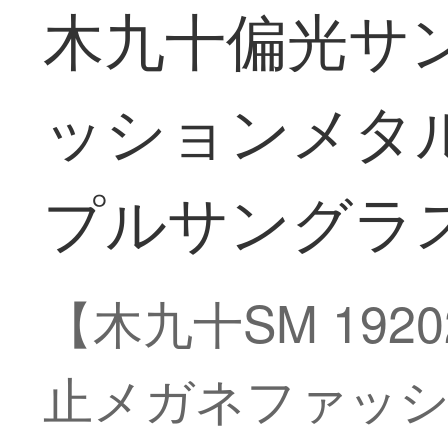
木九十偏光サ
ッションメタ
プルサングラスSM 
【木九十SM 19
止メガネファッシ