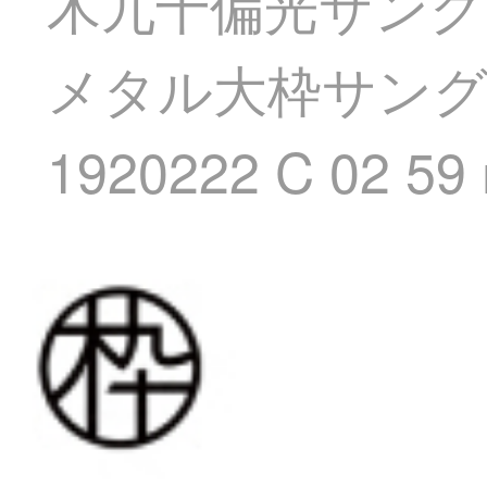
木九十偏光サング
メタル大枠サング
1920222 C 02 59