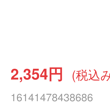
2,354円
(税込み
16141478438686