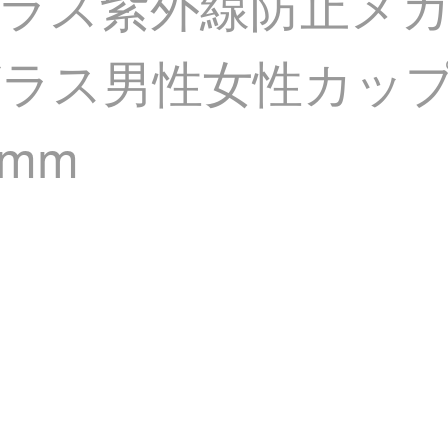
ラス紫外線防止メ
ラス男性女性カップ
 mm