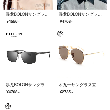
暴龙BOLONサングラス王俊凱&楊冪同款サングラス
暴龙BOLONサングラスパイロット枠サングラス男性モデル偏光メガネBL 8072 C 10
¥4556~
¥4708~
暴龙BOLONサングラスアルミニウムマグネシウムサングラス四角偏光運転メガネ男性BL 8069D 11
木九十サングラス立体ポリゴンサングラス男女カップルモデルSM 18400130 C 02 61 mm
¥4708~
¥2735~