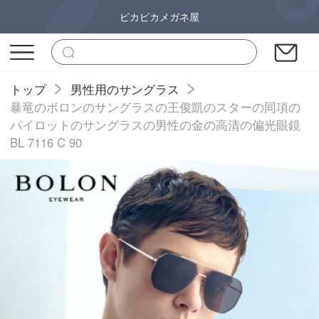
ピカピカメガネ屋
トップ
男性用のサングラス
暴竜のボロンのサングラスの王俊凱のスターの同項の
パイロットのサングラスの男性の金の高清の偏光眼鏡
BL 7116 C 90