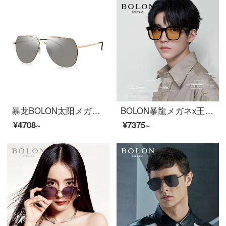
暴龙BOLON太阳メガネファッション男款ガマ镜ハイビジョン偏光サングラスBL 8011 D 61
BOLON暴龍メガネx王俊凱連名サングラスサングラスサングラスサングラスサングラスサングラスサングラス【ギフトボックス】BL 3038 E 11-透灰変色
¥4708~
¥7375~