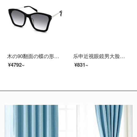
木の90翻面の蝶の形の枠の板の金属の材質のナイロンのレンズのファッション的な男女のサングラスMJ 102 SF 553 BKC 2は漸進的に灰色になります。
乐申近视眼鏡男大脸纯钛防蓝光眼鏡框架可配眼鏡片带有度数超轻变色近视眼鏡女近视镜平光护目镜 80801黑银（大框） 镜架
¥4792~
¥831~