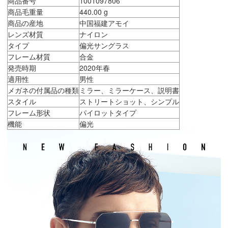
商品番号
1001097806
商品毛重量
440.00 g
商品の産地
中国福建アモイ
レンズ材質
ナイロン
タイプ
偏光サングラス
フレーム材質
合金
発売時期
2020年春
適用性
男性
メガネの付属品の種類
ミラー、ミラーケース、説明書
スタイル
ストリートショット、シンプル
フレーム形状
パイロットタイプ
機能
偏光