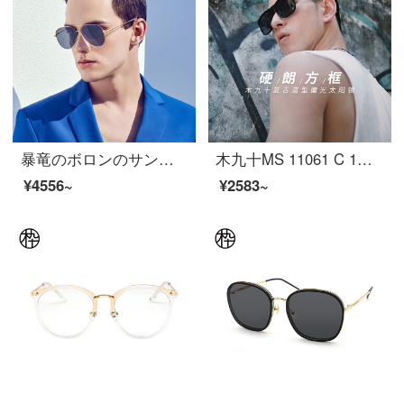
暴竜のボロンのサングラスの中性の金の経典のファッション的な眼鏡のパイロットの枠のサングラスのBL 8058 C 60
木九十MS 11061 C 1男女同モデル黒メガネファッション偏光サングラスMS 11061 C 1 57 mm
¥4556~
¥2583~