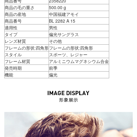
商品番号
2358220
商品の毛の重さ
500.00 g
商品の産地
中国福建アモイ
商品番号
BL 2282 A 15
適用性
男性
タイプ
偏光サングラス
レンズ材質
その他
フレームの形状:四角形
フレームの形状:四角形
スタイル
スポーツ、レジャー
フレーム材質
アルミニウムマグネシウム合金
発売時期
前季
機能
偏光