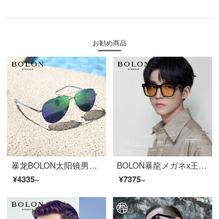
お勧め商品
暴龙BOLON太阳镜男女款偏光蛤蟆镜飞行员墨镜BL8001D70
BOLON暴龍メガネx王俊凱連名サングラスサングラスサングラスサングラスサングラスサングラスサングラス【ギフトボックス】BL 3038 E 11-透灰変色
¥4335~
¥7375~