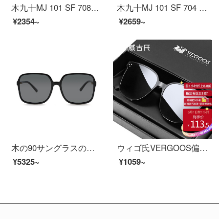
木九十MJ 101 SF 708木九十2020年新品サングラスファッション楕円枠板材金属スプライスオプション偏光女性用サングラスMJ 101 SF 708 TYC 4
木九十MJ 101 SF 704 2020新品サングラス金属板ミックスファッション楕円女性用サングラスBKC 1黒
¥2354~
¥2659~
木の90サングラスの四角形の板の大きい枠の偏光する男女のサングラスMJ 101 SF 513 BKC 1灰色
ウィゴ氏VERGOOS偏光サングラスの男性スターと同じスターイサングラスの女性用ヴィンテージ軽自動車運転メガネ6189 A亮黒枠偏光灰片
¥5325~
¥1059~