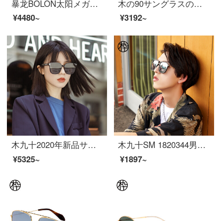
暴龙BOLON太阳メガネ男款ファッションガマ镜ハイビジョン偏光运転サングラスBL 8018 C 10
木の90サングラスの女性の個性の小さい猫の目のサングラスは位置を間違えて透かして階層を設計します。
¥4480~
¥3192~
木九十2020年新品サングラスの板材の四角枠の全覆面レンズファッションの男女サングラスMJ 102 SF 556 BKC 1灰色
木九十SM 1820344男女同タイプの軽い快適偏光サングラスC 02 58-17-15
¥5325~
¥1897~