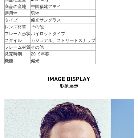
商品の産地
中国福建アモイ
適用性
男性
タイプ
偏光サングラス
レンズ材質
その他
フレーム形状
パイロットタイプ
スタイル
カジュアル、ストリートスナップ
フレーム材質
その他
発売時期
2019年春
機能
偏光