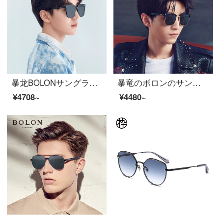
暴龙BOLONサングラススター王俊凱同款サングラス
暴竜のボロンのサングラスの王俊凱の同じタイプの男性の偏光の太陽のメガネD形の枠のサングラスのBL 6081 C 10
¥4708~
¥4480~