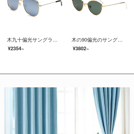
木九十偏光サングラス紫外線防止メガネファッションメタル大枠サングラス男性女性カップルサングラスSM 1920222 C 02 59 mm
木の90偏光のサングラスの復古の楕円形の枠のサングラスの藤の蔓は中梁のファッション的なサングラスの男女のカップルの金のSM 1940251 C 02 55 mmを巻いています。
¥2354~
¥3802~