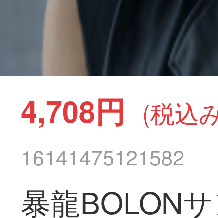
4,708円
(税込み
16141475121582
暴龍BOLON