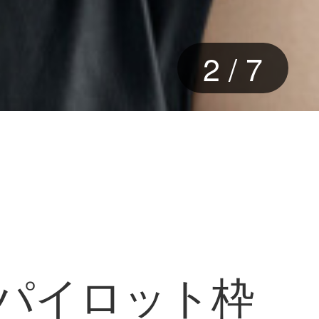
2
/
7
年パイロット枠