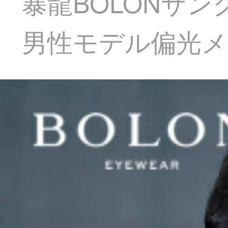
暴龍BOLONサン
男性モデル偏光メガネ