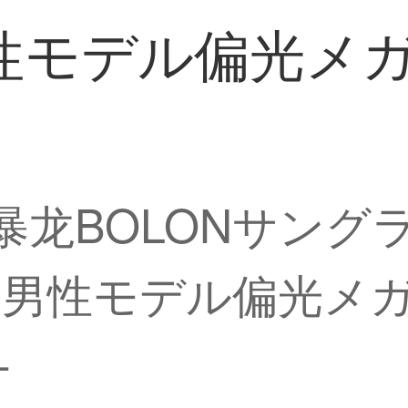
デル偏光メガネB
】暴龙BOLONサング
性モデル偏光メガネBL
-