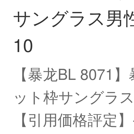
サングラス男性モ
10
【暴龙BL 8071
ット枠サングラス男
【引用価格評定】