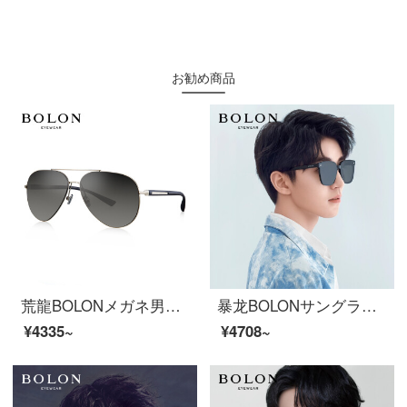
お勧め商品
荒龍BOLONメガネ男性用軽い質感のガマ鏡ドライバー偏光サングラスBL 2362 M 17
暴龙BOLONサングラススター王俊凱同款サングラス
¥4335~
¥4708~