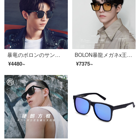
暴竜のボロンのサングラスの王俊凱の同じタイプの男性の偏光の太陽のメガネD形の枠のサングラスのBL 6081 C 10
BOLON暴龍メガネx王俊凱連名サングラスサングラスサングラスサングラスサングラスサングラスサングラス【ギフトボックス】BL 3038 E 11-透灰変色
¥4480~
¥7375~