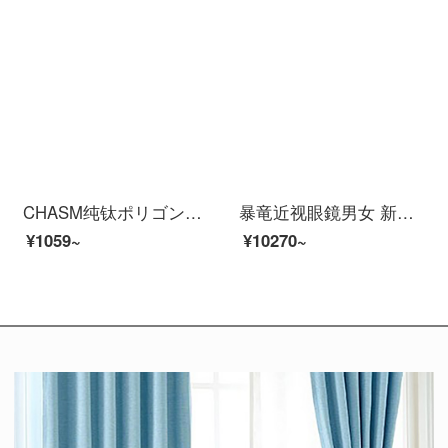
CHASM纯钛ポリゴン眼鏡框男复古防蓝光近视眼鏡架女可配变色护目眼睛片 黑银（合金款） 0度平光防蓝光护目镜
暴竜近视眼鏡男女 新款名人明星款金属框光学架 情侣复古眼鏡框BJ7052防蓝光护目镜 B12-金色 单メガネフレーム
¥1059~
¥10270~