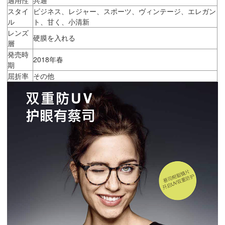
スタイ
ビジネス、レジャー、スポーツ、ヴィンテージ、エレガン
ル
ト、甘く、小清新
レンズ
硬膜を入れる
層
発売時
2018年春
期
屈折率
その他