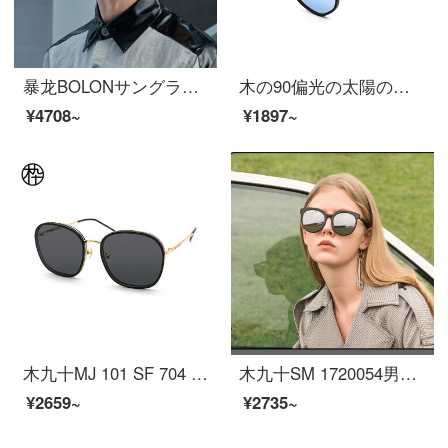
暴龙BOLONサングラスの長方形の枠のサングラスの男性の金の偏光眼鏡BL 7118 C 10
木の90偏光の太陽のメガネの個性の大きい枠のパイロットのサングラスの男女のカップルのモデルのSM 1920269 C 03 61 mm
¥4708~
¥1897~
木九十MJ 101 SF 704 2020新品サングラス金属板ミックスファッション楕円女性用サングラスBKC 1黒
木九十SM 1720054男女同じ円枠のサングラスC 01
¥2659~
¥2735~