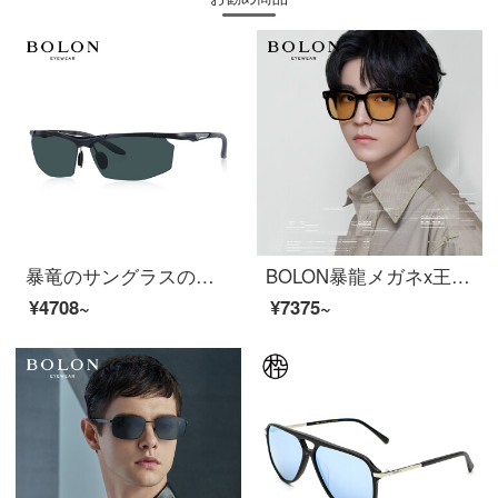
暴竜のサングラスの男の高清の偏光のアルミニウムのマグネシウムのサングラスは運転して鏡の太陽の眼鏡の復古するパイロットの枠の潮流のBL 9003-鏡の枠の黒色/レンズの緑色の偏光を運転します
BOLON暴龍メガネx王俊凱連名サングラスサングラスサングラスサングラスサングラスサングラスサングラス【ギフトボックス】BL 3038 E 11-透灰変色
¥4708~
¥7375~