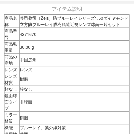
アイテム説明
商品名
蔡司蔡司（Zeis）防ブルーレイシリーズ1.50ダイヤモンド
称
立方防ブルーレイ膜樹脂遠近視レンズ球面一片セット
商品番
4271670
号
商品毛
30.00 g
重量
商品の
中国広州
産地
レンズ
レンズ
レンズ
樹脂
材質
枠なし
枠なし
鏡面球
面タイ
非球面
プ
ミラー
樹脂
材質
機能
ブルーレイ、紫外線対策
適用性
共通