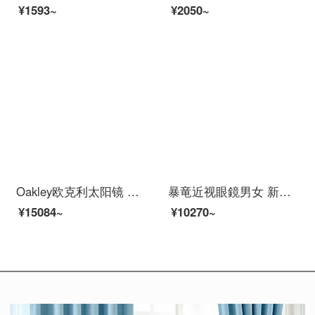
¥1593~
¥2050~
Oakley欧克利太阳镜 谱锐智跑步骑行眼鏡护目镜运动开车驾驶太阳镜OO9206 RADARLOCK OO9206-27
暴竜近视眼鏡男女 新款名人明星款金属框光学架 情侣复古眼鏡框BJ7052防蓝光护目镜 B12-金色 单メガネフレーム
¥15084~
¥10270~