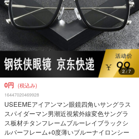
3
/
7
0円
(税込み)
16447020469928
USEEMEアイアンマン眼鏡四角いサングラス
スパイダーマン男潮近視紫外線変色サングラ
ス板材チタンフレームブルーレイブラックシ
ルバーフレーム+0度薄いブルーナイロンシー