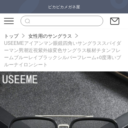
ピカピカメガネ屋
トップ
女性用のサングラス
USEEMEアイアンマン眼鏡四角いサングラススパイダ
ーマン男潮近視紫外線変色サングラス板材チタンフレ
ームブルーレイブラックシルバーフレーム+0度薄いブ
ルーナイロンシート