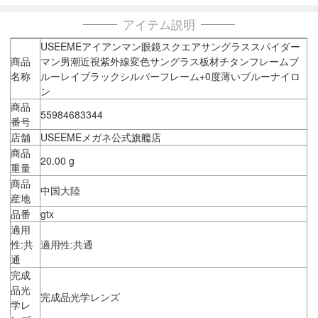
アイテム説明
USEEMEアイアンマン眼鏡スクエアサングラススパイダー
商品
マン男潮近視紫外線変色サングラス板材チタンフレームブ
名称
ルーレイブラックシルバーフレーム+0度薄いブルーナイロ
ン
商品
55984683344
番号
店舗
USEEMEメガネ公式旗艦店
商品
20.00 g
重量
商品
中国大陸
産地
品番
gtx
適用
性:共
適用性:共通
通
完成
品光
完成品光学レンズ
学レ