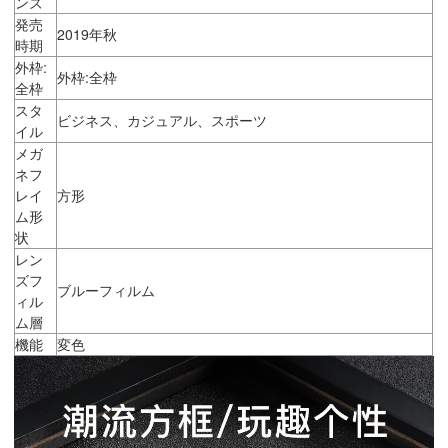
ンズ
発売
2019年秋
時期
外枠:
外枠:全枠
全枠
スタ
ビジネス、カジュアル、スポーツ
イル
メガ
ネフ
レイ
方形
ム形
状
レン
ズフ
ブルーフィルム
ィル
ム層
機能
変色