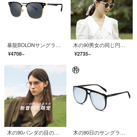
暴龍BOLONサングラス男性用偏光サングラスD形枠サングラスBL 6075 C 10
木の90男女の同じ円枠の大きい枠のサングラスのファッションの百が眼鏡のサングラスのSM 1720054 C 02の55 mmを掛けます
¥4708~
¥2735~
木の90パンダの目の不規則な枠の形の独特な枠の形の設計の双梁のファッション的なサングラスの男女のカップルのモデルのSM 1940258 C 01の59 mm
木の90日のサングラスはリベットでパイロット枠のサングラスの大きい枠を飾ってファッション的なサングラスの男女のカップルのモデルのSM 1920266 C 02 63 mmです。