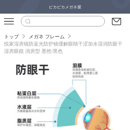
ピカピカメガネ屋
トップ
メガネ フレーム
悦家湿房镜防蓝光防护镜缓解眼睛干涩加水湿润防眼干
湿房眼鏡 润房型 墨然/黑色