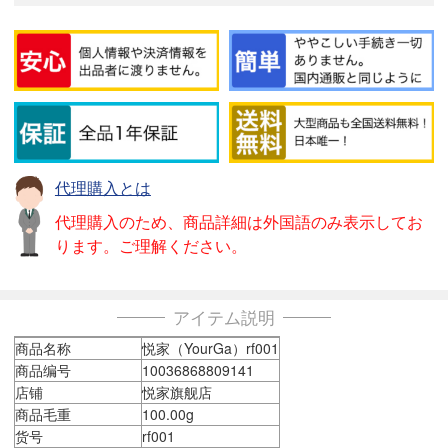
代理購入とは
代理購入のため、商品詳細は外国語のみ表示してお
ります。ご理解ください。
アイテム説明
商品名称
悦家（YourGa）rf001
商品编号
10036868809141
店铺
悦家旗舰店
商品毛重
100.00g
货号
rf001