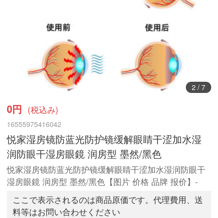
3
/
7
0円
(税込み)
16555975416042
悦家湿房镜防蓝光防护镜缓解眼睛干涩加水湿
润防眼干湿房眼鏡 润房型 墨然/黑色
悦家湿房镜防蓝光防护镜缓解眼睛干涩加水湿润防眼干
湿房眼鏡 润房型 墨然/黑色【图片 价格 品牌 报价】-
ここで表示されるのは商品原価です。代理費用、送
料等はお問い合わせください