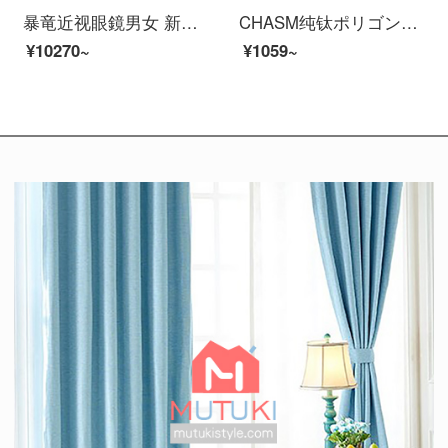
暴竜近视眼鏡男女 新款名人明星款金属框光学架 情侣复古眼鏡框BJ7052防蓝光护目镜 B12-金色 单メガネフレーム
CHASM纯钛ポリゴン眼鏡框男复古防蓝光近视眼鏡架女可配变色护目眼睛片 黑银（合金款） 0度平光防蓝光护目镜
¥10270~
¥1059~