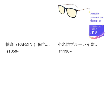
帕森（PARZIN ）偏光太阳镜型男经典蛤蟆镜安全驾驶墨镜8131A黑框黑灰片
小米防ブルーレイ防辐射眼镜Pro男女性米家カスタム墨青両面防油污携帯パソコン用ゴーグルフラットミラー
¥1059~
¥1136~