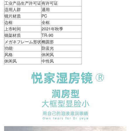
工业产品生产许可证
有许可证
适用人群
通用
镜片材质
PC
边框
全框
上市时间
2021年秋季
镜架材质
TR-90
メガネフレーム形状
椭圆形
功能
防蓝光
风格
休闲风
休闲风
中性风