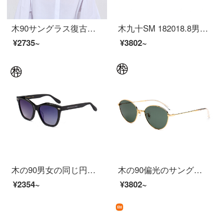
木90サングラス復古小圆枠サングラス男女カップルモデルSM 182015 C 02 49 mm
木九十SM 182018.8男女同型ファッションライトパイロットサングラスC 01-14-143
¥2735~
¥3802~
木の90男女の同じ円枠のサングラスのファッション的な百合メガネのサングラスのSM 1920301 C 03 55 MM
木の90偏光のサングラスの復古の楕円形の枠のサングラスの藤の蔓は中梁のファッション的なサングラスの男女のカップルの金のSM 1940251 C 02 55 mmを巻いています。
¥2354~
¥3802~