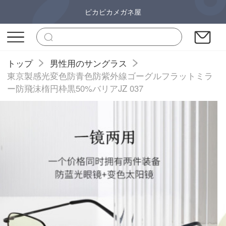
ピカピカメガネ屋
トップ
男性用のサングラス
東京製感光変色防青色防紫外線ゴーグルフラットミラ
ー防飛沫楕円枠黒50%バリアJZ 037