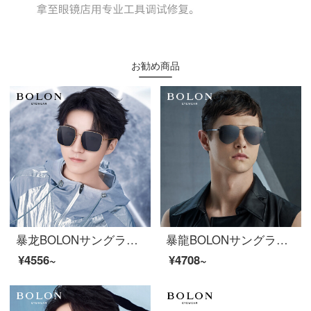
お勧め商品
暴龙BOLONサングラスの男女のファッションの枠のサングラスの运転手の镜のBL 7126 C 60
暴龍BOLONサングラス2020年パイロット枠サングラス男性モデル偏光メガネBL 8071 C 10
¥4556~
¥4708~