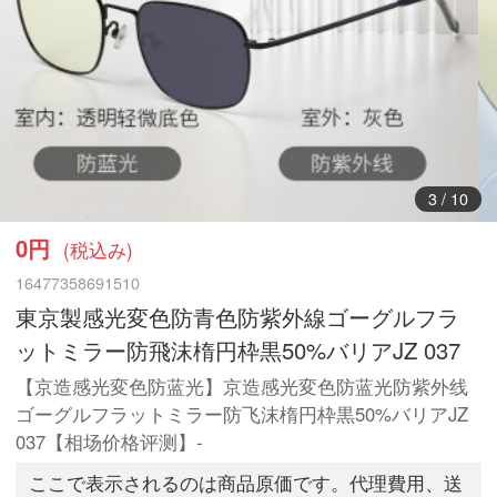
3
/
10
0円
(税込み)
16477358691510
東京製感光変色防青色防紫外線ゴーグルフラ
ットミラー防飛沫楕円枠黒50%バリアJZ 037
【京造感光変色防蓝光】京造感光変色防蓝光防紫外线
ゴーグルフラットミラー防飞沫楕円枠黒50%バリアJZ
037【相场价格评测】-
ここで表示されるのは商品原価です。代理費用、送