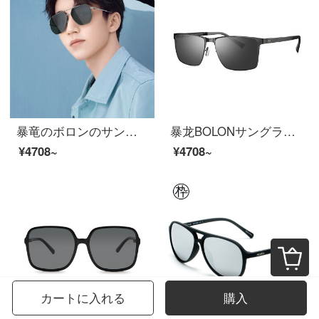
暴竜のボロンのサングラスの王俊凱のスターの同項のパイロットのサングラスの男性の金の高清の偏光眼鏡BL 7116 C 90
暴龙BOLONサングラスアルミニウムマグネシウムサングラス四角偏光運転メガネ男性BL 8069D 11
¥4708~
¥4708~
カートに入れる
購入